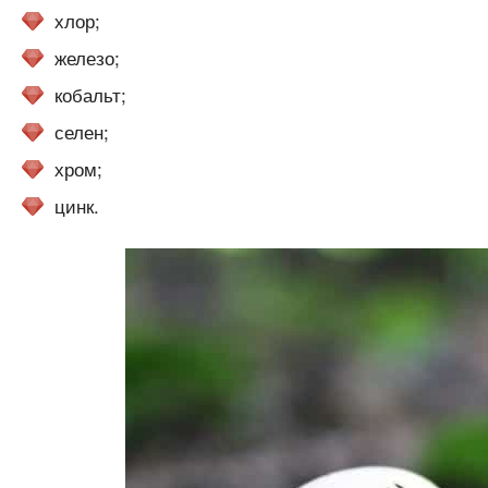
хлор;
железо;
кобальт;
селен;
хром;
цинк.