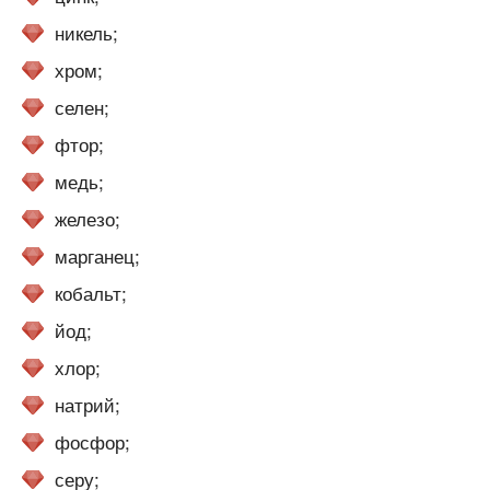
никель;
хром;
селен;
фтор;
медь;
железо;
марганец;
кобальт;
йод;
хлор;
натрий;
фосфор;
серу;