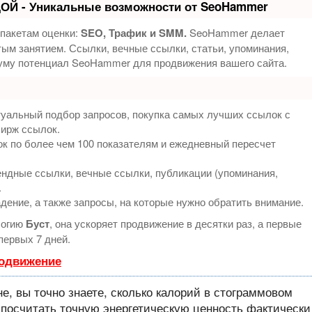
ОЙ - Уникальные возможности от SeoHammer
 пакетам оценки:
SEO, Трафик и SMM.
SeoHammer делает
ым занятием. Ссылки, вечные ссылки, статьи, упоминания,
муму потенциал SeoHammer для продвижения вашего сайта.
туальный подбор запросов, покупка самых лучших ссылок с
бирж ссылок.
к по более чем 100 показателям и ежедневный пересчет
ндные ссылки, вечные ссылки, публикации (упоминания,
.
дение, а также запросы, на которые нужно обратить внимание.
логию
Буст
, она ускоряет продвижение в десятки раз, а первые
первых 7 дней.
родвижение
е, вы точно знаете, сколько калорий в стограммовом
, посчитать точную энергетическую ценность фактически