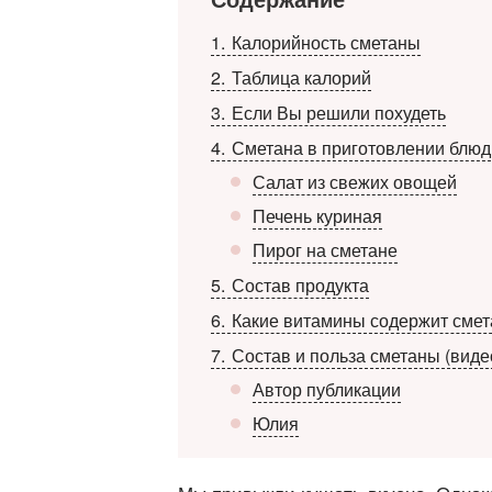
1
Калорийность сметаны
2
Таблица калорий
3
Если Вы решили похудеть
4
Сметана в приготовлении блюд
Салат из свежих овощей
Печень куриная
Пирог на сметане
5
Состав продукта
6
Какие витамины содержит смет
7
Состав и польза сметаны (виде
Автор публикации
Юлия