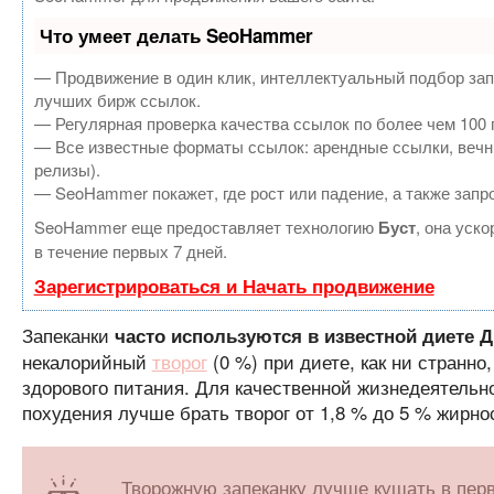
Что умеет делать SeoHammer
— Продвижение в один клик, интеллектуальный подбор зап
лучших бирж ссылок.
— Регулярная проверка качества ссылок по более чем 100 
— Все известные форматы ссылок: арендные ссылки, вечные
релизы).
— SeoHammer покажет, где рост или падение, а также запр
SeoHammer еще предоставляет технологию
Буст
, она уск
в течение первых 7 дней.
Зарегистрироваться и Начать продвижение
Запеканки
часто используются в известной диете Д
некалорийный
творог
(0 %) при диете, как ни странно
здорового питания. Для качественной жизнедеятельн
похудения лучше брать творог от 1,8 % до 5 % жирно
Творожную запеканку лучше кушать в перв