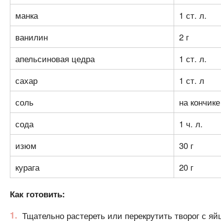
манка
1 ст. л.
ванилин
2 г
апельсиновая цедра
1 ст. л.
сахар
1 ст. л
соль
на кончике
сода
1 ч. л.
изюм
30 г
курага
20 г
Как готовить:
Тщательно растереть или перекрутить творог с яйц