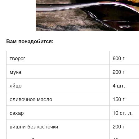
Вам понадобится:
творог
600 г
мука
200 г
яйцо
4 шт.
сливочное масло
150 г
сахар
10 ст. л.
вишни без косточки
200 г